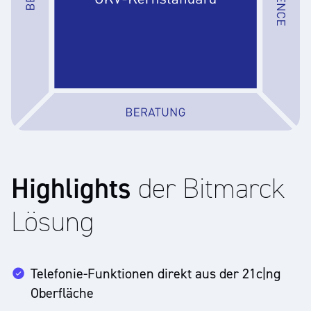
Highlights
der Bitmarck
Lösung
Meet
netconnex
Telefonie-Funktionen direkt aus der 21c|ng
Oberfläche