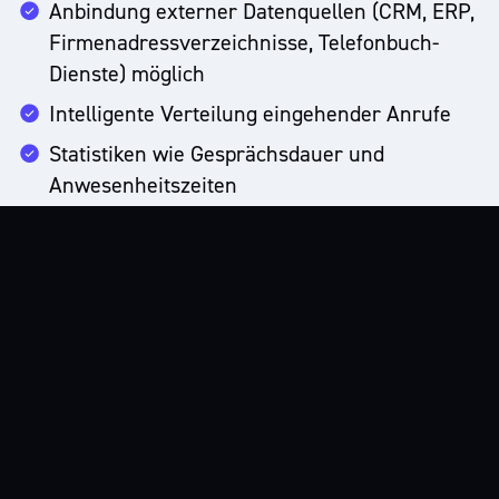
Videokonferenzen
Datenschutz
Cloud IP
Anbindung externer Datenquellen (CRM, ERP,
Firmenadressverzeichnisse, Telefonbuch-
Unified Communication
Homeoffice
Dienste) möglich
Intelligente Verteilung eingehender Anrufe
Statistiken wie Gesprächsdauer und
Anwesenheitszeiten
Ihre
Vorteile
bei
netconnex