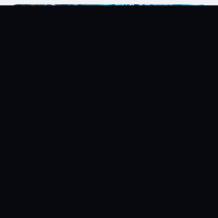
Ihre
Vorteile
bei
netconnex