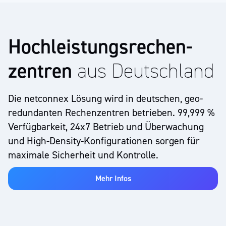
Hochl­eistungs­rechen­
zentren
aus Deutschland
Meet
Die netconnex Lösung wird in deutschen, geo­
netconnex
redundanten Rechen­zentren betrieben. 99,999 %
Verfügbarkeit, 24x7 Betrieb und Überwachung
und High-Density-Konfigurationen sorgen für
Videokonferenzen
Datenschutz
Cloud IP
maximale Sicherheit und Kontrolle.
Unified Communication
Homeoffice
Mehr Infos